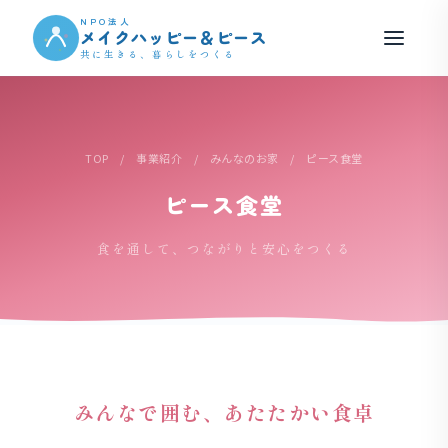
NPO法人
メイクハッピー＆ピース
共に生きる、暮らしをつくる
TOP
/
事業紹介
/
みんなのお家
/ ピース食堂
ピース食堂
食を通して、つながりと安心をつくる
みんなで囲む、あたたかい食卓